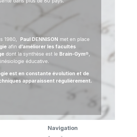
sente dans plus de 80 pays.
es 1980,
Paul DENNISON
met en place
gie
afin
d’améliorer les facultés
ge
dont la synthèse est le
Brain-Gym®
,
inésiologie éducative.
ogie est en constante évolution et de
chniques apparaissent régulièrement.
Navigation