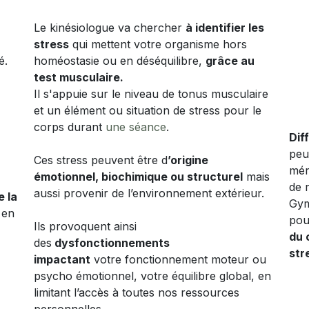
Le kinésiologue va chercher
à identifier les
stress
qui mettent votre organisme hors
té.
homéostasie ou en déséquilibre,
grâce au
test musculaire.
Il s'appuie sur le niveau de tonus musculaire
et un élément ou situation de stress pour le
corps durant
une séance
.
Dif
peuv
Ces stress peuvent être d
’origine
mér
émotionnel, biochimique ou structurel
mais
de 
aussi provenir de l’environnement extérieur.
e la
Gym
 en
pou
Ils provoquent ainsi
du 
des
dysfonctionnements
str
impactant
votre fonctionnement moteur ou
psycho émotionnel, votre équilibre global, en
limitant l’accès à toutes nos ressources