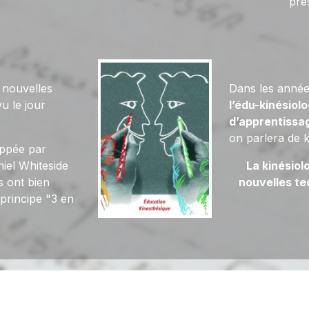
pré
e nouvelles
Dans les anné
u le jour
l’édu-kinésiolo
d’apprentissa
on parlera de k
ppée par
iel Whiteside
La kinésiol
 ont bien
nouvelles te
principe "3 en