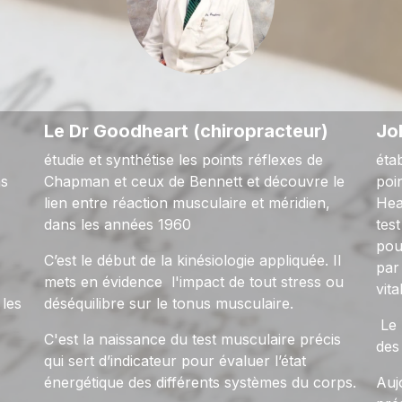
Le Dr Goodheart (chiropracteur)
Jo
étudie et synthétise les points réflexes de
éta
ns
Chapman et ceux de Bennett et découvre le
poi
lien entre réaction musculaire et méridien,
Hea
dans les années 1960
tes
pou
C’est le début de la kinésiologie appliquée. Il
par
mets en évidence l'impact de tout stress ou
vita
les
déséquilibre sur le tonus musculaire.
Le 
C'est la naissance du test musculaire précis
des
qui sert d’indicateur pour évaluer l’état
énergétique des différents systèmes du corps.
Auj